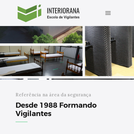
INÍCIO
INTERIORANA ESCOLA DE
A ESCOLA
VIGILANTES
Cursos de formação e reciclagem de vigilantes.
CURSOS
AGENDA
BLOG
FALE CONOSCO
Referência na área da segurança
Desde 1988 Formando
Vigilantes