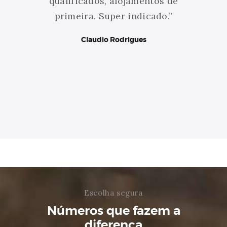
mente
qualificados, alojamentos de
Sem 
lta
primeira. Super indicado.”
Famil
ito
alu
Claudio Rodrigues
minha
 nota
Escolha segura
Números que fazem a
diferença