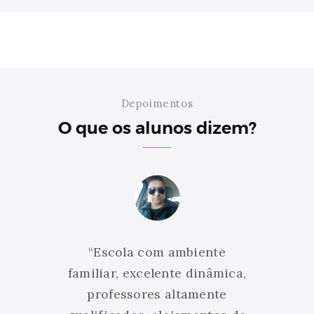
Depoimentos
O que os alunos dizem?
s
“Escola com ambiente
, tive
familiar, excelente dinâmica,
 como
professores altamente
prof