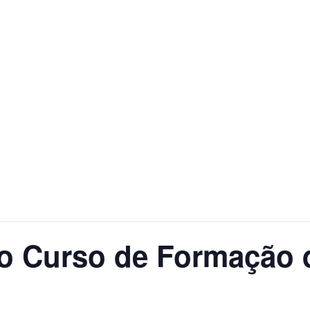
Interiorana Escola de Vigilantes
Cursos de formação e reciclagem de vigilantes.
INÍCIO
A ESCOLA
CURSOS
AGENDA
BLOG
FALE CONOSCO
o Curso de Formação d