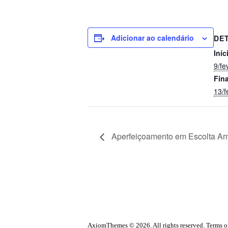
Adicionar ao calendário
DE
Iníc
9/fe
Fina
13/f
Aperfeiçoamento em Escolta A
AxiomThemes © 2026. All rights reserved. Terms of