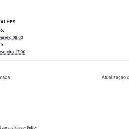
TALHES
io:
vereiro 08:00
l:
evereiro 17:00
rmada
Atualização 
 use and Privacy Policy